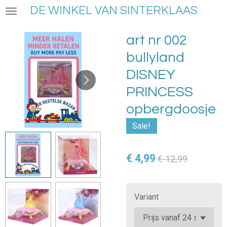
DE WINKEL VAN SINTERKLAAS
Ga
direct
naar
art nr 002
de
bullyland
hoofdinhoud
DISNEY
PRINCESS
opbergdoosje
Sale!
€ 4,99
€ 12,99
Variant