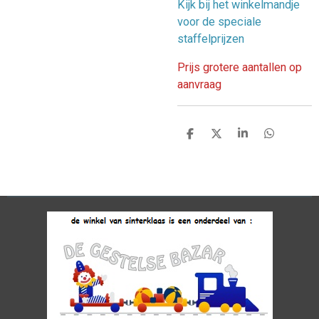
Kijk bij het winkelmandje
voor de speciale
staffelprijzen
Prijs grotere aantallen op
aanvraag
D
D
S
D
e
e
h
e
l
e
a
l
e
l
r
e
n
e
n