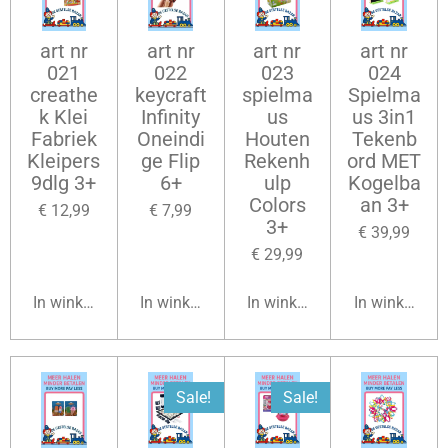
art nr
art nr
art nr
art nr
021
022
023
024
creathe
keycraft
spielma
Spielma
k Klei
Infinity
us
us 3in1
Fabriek
Oneindi
Houten
Tekenb
Kleipers
ge Flip
Rekenh
ord MET
9dlg 3+
6+
ulp
Kogelba
Colors
an 3+
€ 12,99
€ 7,99
3+
€ 39,99
€ 29,99
In winkelwagen
In winkelwagen
In winkelwagen
In winkelwag
Sale!
Sale!