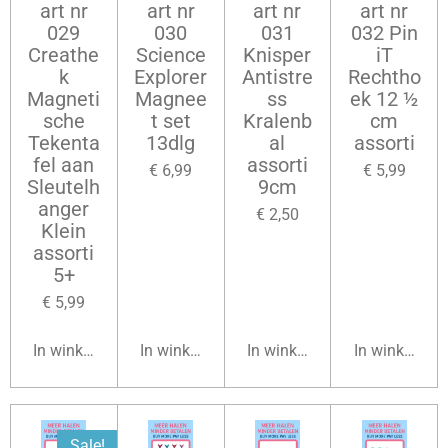
art nr
art nr
art nr
art nr
029
030
031
032 Pin
Creathe
Science
Knisper
iT
k
Explorer
Antistre
Rechtho
Magneti
Magnee
ss
ek 12 ½
sche
t set
Kralenb
cm
Tekenta
13dlg
al
assorti
fel aan
assorti
€ 6,99
€ 5,99
Sleutelh
9cm
anger
€ 2,50
Klein
assorti
5+
€ 5,99
In winkelwagen
In winkelwagen
In winkelwagen
In winkelwag
Sale!