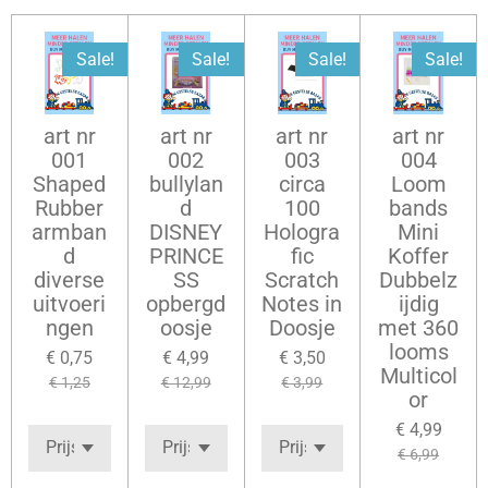
Sale!
Sale!
Sale!
Sale!
art nr
art nr
art nr
art nr
001
002
003
004
Shaped
bullylan
circa
Loom
Rubber
d
100
bands
armban
DISNEY
Hologra
Mini
d
PRINCE
fic
Koffer
diverse
SS
Scratch
Dubbelz
uitvoeri
opbergd
Notes in
ijdig
ngen
oosje
Doosje
met 360
looms
€ 0,75
€ 4,99
€ 3,50
Multicol
€ 1,25
€ 12,99
€ 3,99
or
€ 4,99
€ 6,99