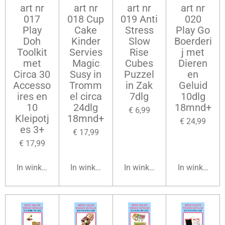
art nr
art nr
art nr
art nr
017
018 Cup
019 Anti
020
Play
Cake
Stress
Play Go
Doh
Kinder
Slow
Boerderi
Toolkit
Servies
Rise
j met
met
Magic
Cubes
Dieren
Circa 30
Susy in
Puzzel
en
Accesso
Tromm
in Zak
Geluid
ires en
el circa
7dlg
10dlg
10
24dlg
18mnd+
€ 6,99
Kleipotj
18mnd+
€ 24,99
es 3+
€ 17,99
€ 17,99
In winkelwagen
In winkelwagen
In winkelwagen
In winkelwag