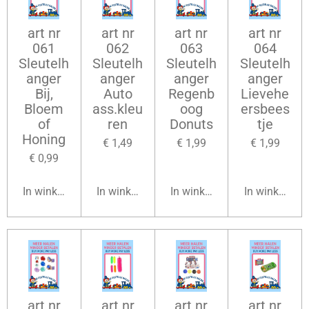
art nr
art nr
art nr
art nr
061
062
063
064
Sleutelh
Sleutelh
Sleutelh
Sleutelh
anger
anger
anger
anger
Bij,
Auto
Regenb
Lievehe
Bloem
ass.kleu
oog
ersbees
of
ren
Donuts
tje
Honing
€ 1,49
€ 1,99
€ 1,99
€ 0,99
In winkelwagen
In winkelwagen
In winkelwagen
In winkelwag
art nr
art nr
art nr
art nr