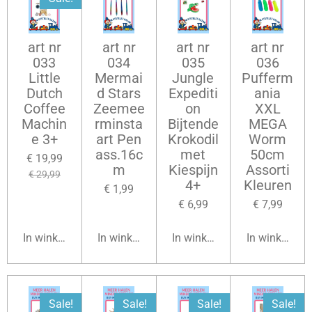
art nr
art nr
art nr
art nr
033
034
035
036
Little
Mermai
Jungle
Pufferm
Dutch
d Stars
Expediti
ania
Coffee
Zeemee
on
XXL
Machin
rminsta
Bijtende
MEGA
e 3+
art Pen
Krokodil
Worm
ass.16c
met
50cm
€ 19,99
m
Kiespijn
Assorti
€ 29,99
4+
Kleuren
€ 1,99
€ 6,99
€ 7,99
In winkelwagen
In winkelwagen
In winkelwagen
In winkelwag
Sale!
Sale!
Sale!
Sale!