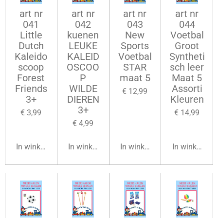
art nr
art nr
art nr
art nr
041
042
043
044
Little
kuenen
New
Voetbal
Dutch
LEUKE
Sports
Groot
Kaleido
KALEID
Voetbal
Syntheti
scoop
OSCOO
STAR
sch leer
Forest
P
maat 5
Maat 5
Friends
WILDE
Assorti
€ 12,99
3+
DIEREN
Kleuren
3+
€ 3,99
€ 14,99
€ 4,99
In winkelwagen
In winkelwagen
In winkelwagen
In winkelwag