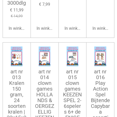
3000dlg
€ 7,99
€ 11,99
€ 14,99
In winkelwagen
In winkelwagen
In winkelwagen
In winkelwag
art nr
art nr
art nr
art nr
013
014
015
016
Kralen
clown
clown
Play
150
games
games
Action
gram,
HOLLA
KEEZEN
Spel
24
NDS &
SPEL 2-
Bijtende
soorten
OERGEZ
6speler
Capybar
kralen |
ELLIG
s 6+ de
a