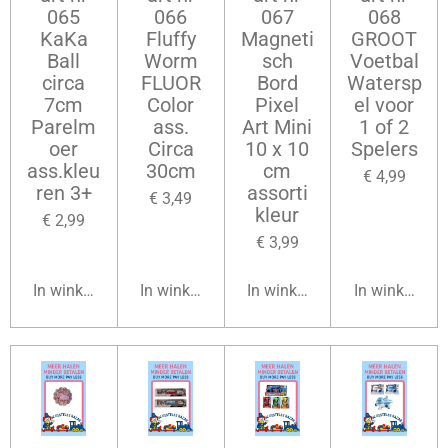
065
066
067
068
KaKa
Fluffy
Magneti
GROOT
Ball
Worm
sch
Voetbal
circa
FLUOR
Bord
Watersp
7cm
Color
Pixel
el voor
Parelm
ass.
Art Mini
1 of 2
oer
Circa
10 x 10
Spelers
ass.kleu
30cm
cm
€ 4,99
ren 3+
assorti
€ 3,49
kleur
€ 2,99
€ 3,99
In winkelwagen
In winkelwagen
In winkelwagen
In winkelwag