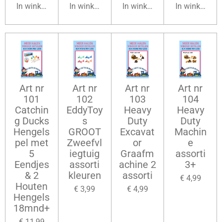
In winkelwagen
In winkelwagen
In winkelwagen
In winkelwag
Art nr
Art nr
Art nr
Art nr
101
102
103
104
Catchin
EddyToy
Heavy
Heavy
g Ducks
s
Duty
Duty
Hengels
GROOT
Excavat
Machin
pel met
Zweefvl
or
e
5
iegtuig
Graafm
assorti
Eendjes
assorti
achine 2
3+
& 2
kleuren
assorti
€ 4,99
Houten
€ 3,99
€ 4,99
Hengels
18mnd+
€ 11,99