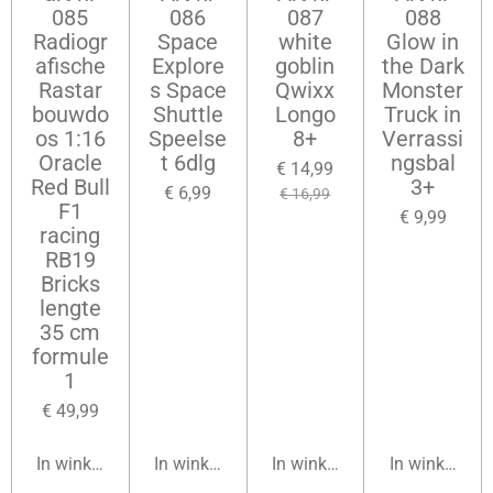
085
086
087
088
Radiogr
Space
white
Glow in
afische
Explore
goblin
the Dark
Rastar
s Space
Qwixx
Monster
bouwdo
Shuttle
Longo
Truck in
os 1:16
Speelse
8+
Verrassi
Oracle
t 6dlg
ngsbal
€ 14,99
Red Bull
3+
€ 6,99
€ 16,99
F1
€ 9,99
racing
RB19
Bricks
lengte
35 cm
formule
1
€ 49,99
In winkelwagen
In winkelwagen
In winkelwagen
In winkelwag