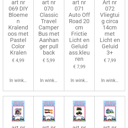
art nr
art nr
art nr
Art nr
069 DIY
070
071
072
Bloeme
Classic
Auto Off
Vliegtui
n
Travel
Road 20
g circa
Kralend
Camper
cm
14cm
oos met
Bus met
Frictie
met
Pastel
Aanhan
Licht en
Licht en
Color
ger pull
Geluid
Geluid
Kralen
back
ass.kleu
3+
ren
€ 4,99
€ 5,99
€ 7,99
€ 7,99
In winkelwagen
In winkelwagen
In winkelwagen
In winkelwag
art nr
art nr
art nr
art nr