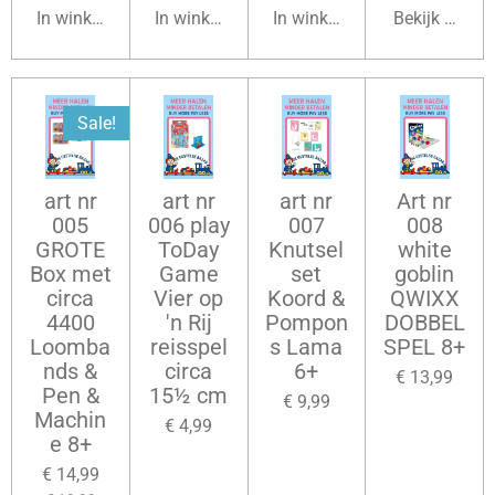
In winkelwagen
In winkelwagen
In winkelwagen
Bekijk detail
Sale!
art nr
art nr
art nr
Art nr
005
006 play
007
008
GROTE
ToDay
Knutsel
white
Box met
Game
set
goblin
circa
Vier op
Koord &
QWIXX
4400
'n Rij
Pompon
DOBBEL
Loomba
reisspel
s Lama
SPEL 8+
nds &
circa
6+
€ 13,99
Pen &
15½ cm
€ 9,99
Machin
€ 4,99
e 8+
€ 14,99