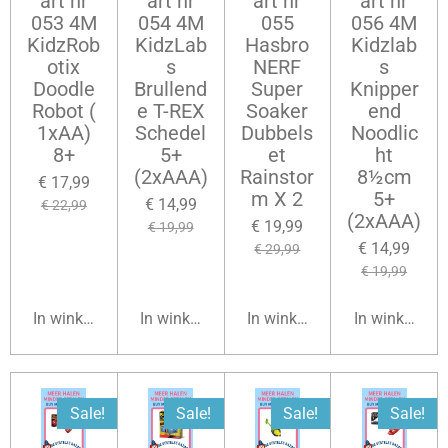
art nr
art nr
art nr
art nr
053 4M
054 4M
055
056 4M
KidzRob
KidzLab
Hasbro
Kidzlab
otix
s
NERF
s
Doodle
Brullend
Super
Knipper
Robot (
e T-REX
Soaker
end
1xAA)
Schedel
Dubbels
Noodlic
8+
5+
et
ht
(2xAAA)
Rainstor
8½cm
€ 17,99
m X 2
5+
€ 14,99
€ 22,99
(2xAAA)
€ 19,99
€ 19,99
€ 14,99
€ 29,99
€ 19,99
In winkelwagen
In winkelwagen
In winkelwagen
In winkelwag
Sale!
Sale!
Sale!
Sale!