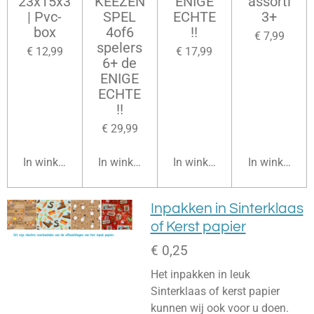
23x15x3
KEEZEN
ENIGE
assorti
| Pvc-
SPEL
ECHTE
3+
box
4of6
!!
€ 7,99
spelers
€ 12,99
€ 17,99
6+ de
ENIGE
ECHTE
!!
€ 29,99
In winkelwagen
In winkelwagen
In winkelwagen
In winkelwag
Inpakken in Sinterklaas
of Kerst papier
€ 0,25
Het inpakken in leuk
Sinterklaas of kerst papier
kunnen wij ook voor u doen.