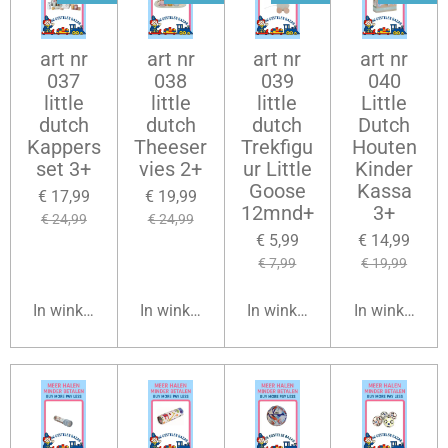
art nr
art nr
art nr
art nr
037
038
039
040
little
little
little
Little
dutch
dutch
dutch
Dutch
Kappers
Theeser
Trekfigu
Houten
set 3+
vies 2+
ur Little
Kinder
Goose
Kassa
€ 17,99
€ 19,99
12mnd+
3+
€ 24,99
€ 24,99
€ 5,99
€ 14,99
€ 7,99
€ 19,99
In winkelwagen
In winkelwagen
In winkelwagen
In winkelwag