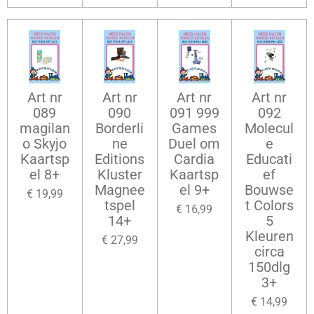
Art nr
Art nr
Art nr
Art nr
089
090
091 999
092
magilan
Borderli
Games
Molecul
o Skyjo
ne
Duel om
e
Kaartsp
Editions
Cardia
Educati
el 8+
Kluster
Kaartsp
ef
Magnee
el 9+
Bouwse
€ 19,99
tspel
t Colors
€ 16,99
14+
5
Kleuren
€ 27,99
circa
150dlg
3+
€ 14,99