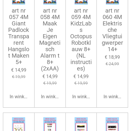
art nr
art nr
art nr
art nr
057 4M
058 4M
059 4M
060 4M
Giant
Maak
KidzLab
Elektris
Padlock
Je
s
che
Transpa
Eigen
Octopus
Vliegtui
rent
Magneti
Robotkl
gwerper
Hangslo
sch
auw 8+
14+
t Maken
Alarm t
(NL
€ 18,99
5+
8+
instructi
€ 24,99
(2xAA)
es)
€ 14,99
€ 14,99
€ 14,99
€ 19,99
€ 19,99
€ 19,99
In winkelwagen
In winkelwagen
In winkelwagen
In winkelwag