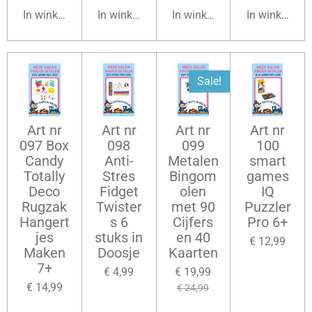
In winkelwagen
In winkelwagen
In winkelwagen
In winkelwag
Sale!
Art nr
Art nr
Art nr
Art nr
097 Box
098
099
100
Candy
Anti-
Metalen
smart
Totally
Stres
Bingom
games
Deco
Fidget
olen
IQ
Rugzak
Twister
met 90
Puzzler
Hangert
s 6
Cijfers
Pro 6+
jes
stuks in
en 40
€ 12,99
Maken
Doosje
Kaarten
7+
€ 4,99
€ 19,99
€ 14,99
€ 24,99