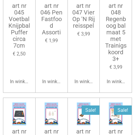
art nr
art nr
art nr
art nr
045
046 Pen
047 Vier
048
Voetbal
Fastfoo
Op 'N Rij
Regenb
Knijpbal
d
reisspel
oog bal
Puffer
Assorti
maat 5
€ 3,99
circa
met
€ 1,99
7cm
Trainigs
koord
€ 2,50
3+
€ 3,99
In winkelwagen
In winkelwagen
In winkelwagen
In winkelwag
Sale!
Sale!
art nr
art nr
art nr
art nr