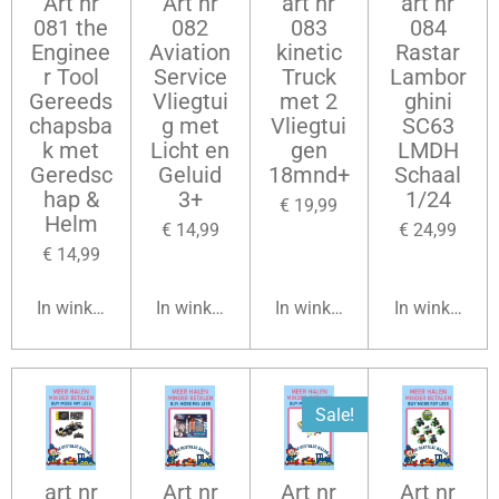
Art nr
Art nr
art nr
art nr
081 the
082
083
084
Enginee
Aviation
kinetic
Rastar
r Tool
Service
Truck
Lambor
Gereeds
Vliegtui
met 2
ghini
chapsba
g met
Vliegtui
SC63
k met
Licht en
gen
LMDH
Geredsc
Geluid
18mnd+
Schaal
hap &
3+
1/24
€ 19,99
Helm
€ 14,99
€ 24,99
€ 14,99
In winkelwagen
In winkelwagen
In winkelwagen
In winkelwag
Sale!
art nr
Art nr
Art nr
Art nr