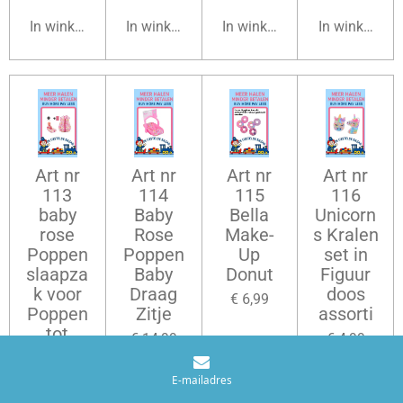
In winkelwagen
In winkelwagen
In winkelwagen
In winkelwag
Art nr
Art nr
Art nr
Art nr
113
114
115
116
baby
Baby
Bella
Unicorn
rose
Rose
Make-
s Kralen
Poppen
Poppen
Up
set in
slaapza
Baby
Donut
Figuur
k voor
Draag
doos
€ 6,99
Poppen
Zitje
assorti
tot
€ 14,99
€ 4,99
45cm
€ 6,99
E-mailadres