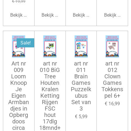
€ 19,99
Bekijk details
Bekijk details
Bekijk details
Bekijk detail
Sale!
Art nr
art nr
art nr
art nr
009
010 BiG
011
012
Loom
Tree
Brain
Clown
Knoop
Houten
Games
Games
Je
Kralen
Puzzelk
Tokkens
Eigen
Ketting
ubus
pel 6+
Armban
Rijgen
Set van
€ 16,99
djes in
FSC
3
Opberg
hout
€ 5,99
doos
17dlg
circa
18mnd+