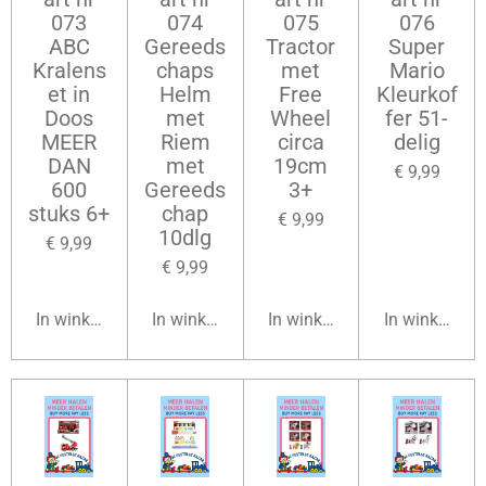
073
074
075
076
ABC
Gereeds
Tractor
Super
Kralens
chaps
met
Mario
et in
Helm
Free
Kleurkof
Doos
met
Wheel
fer 51-
MEER
Riem
circa
delig
DAN
met
19cm
€ 9,99
600
Gereeds
3+
stuks 6+
chap
€ 9,99
10dlg
€ 9,99
€ 9,99
In winkelwagen
In winkelwagen
In winkelwagen
In winkelwag