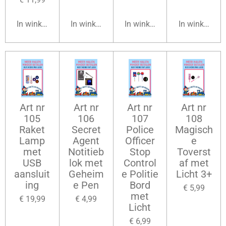
In winkelwagen
In winkelwagen
In winkelwagen
In winkelwag
Art nr
Art nr
Art nr
Art nr
105
106
107
108
Raket
Secret
Police
Magisch
Lamp
Agent
Officer
e
met
Notitieb
Stop
Toverst
USB
lok met
Control
af met
aansluit
Geheim
e Politie
Licht 3+
ing
e Pen
Bord
€ 5,99
met
€ 19,99
€ 4,99
Licht
€ 6,99