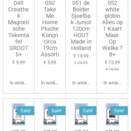
049
050
051 de
052
Creathe
Take
Bolder
white
k
Me
Sjoelba
globin
Magneti
Home
k Junior
Alles op
sche
Pluche
120cm
1 Kaart
Tekenta
Konijn
HOUT
Maar
fel
circa
Made in
Op
GROOT
19cm
Holland
Welke ?
5+
Assorti
8+
€ 19,99
€ 9,99
€ 5,99
€ 13,99
€ 24,99
€ 16,99
In winkelwagen
In winkelwagen
In winkelwagen
In winkelwag
Sale!
Sale!
Sale!
Sale!