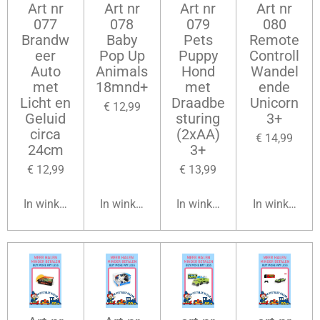
Art nr
Art nr
Art nr
Art nr
077
078
079
080
Brandw
Baby
Pets
Remote
eer
Pop Up
Puppy
Controll
Auto
Animals
Hond
Wandel
met
18mnd+
met
ende
Licht en
Draadbe
Unicorn
€ 12,99
Geluid
sturing
3+
circa
(2xAA)
€ 14,99
24cm
3+
€ 12,99
€ 13,99
In winkelwagen
In winkelwagen
In winkelwagen
In winkelwag