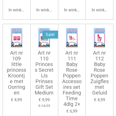
In winkelwagen
In winkelwagen
In winkelwagen
In winkelwag
Sale!
Art nr
Art nr
Art nr
Art nr
109
110
111
112
little
Princes
Baby
Baby
princess
s Secret
Rose
Rose
Kroontj
IJs
Poppen
Poppen
e met
Prinses
Accesso
Zuigfles
Oorring
Gift Set
ires set
met
en
Medium
Feeding
Geluid
Time
€ 4,99
€ 9,99
€ 4,99
4dlg 2+
€ 14,99
€ 6,99