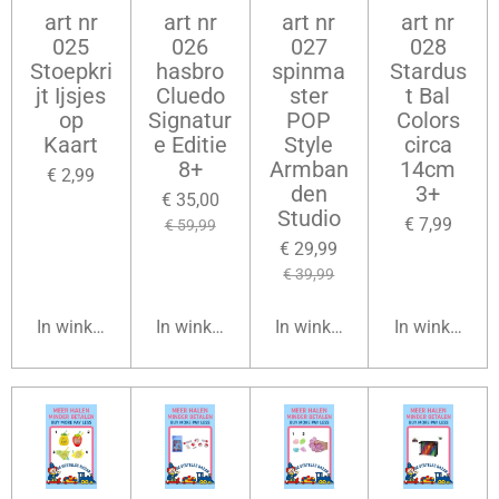
art nr
art nr
art nr
art nr
025
026
027
028
Stoepkri
hasbro
spinma
Stardus
jt Ijsjes
Cluedo
ster
t Bal
op
Signatur
POP
Colors
Kaart
e Editie
Style
circa
8+
Armban
14cm
€ 2,99
den
3+
€ 35,00
Studio
€ 7,99
€ 59,99
€ 29,99
€ 39,99
In winkelwagen
In winkelwagen
In winkelwagen
In winkelwag