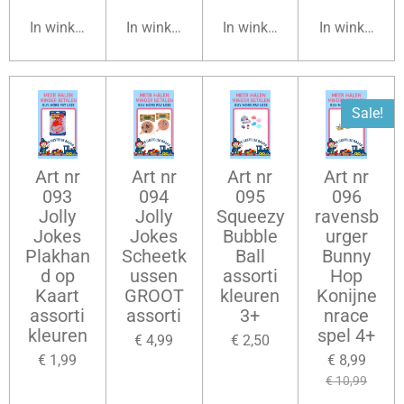
In winkelwagen
In winkelwagen
In winkelwagen
In winkelwag
Sale!
Art nr
Art nr
Art nr
Art nr
093
094
095
096
Jolly
Jolly
Squeezy
ravensb
Jokes
Jokes
Bubble
urger
Plakhan
Scheetk
Ball
Bunny
d op
ussen
assorti
Hop
Kaart
GROOT
kleuren
Konijne
assorti
assorti
3+
nrace
kleuren
spel 4+
€ 4,99
€ 2,50
€ 1,99
€ 8,99
€ 10,99