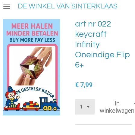
DE WINKEL VAN SINTERKLAAS
Ga
direct
naar
art nr 022
de
keycraft
hoofdinhoud
Infinity
Oneindige Flip
6+
€ 7,99
In
winkelwagen