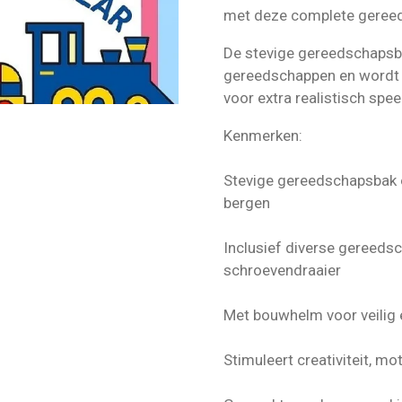
met deze complete geree
De stevige gereedschapsba
gereedschappen en wordt 
voor extra realistisch speel
Kenmerken:
Stevige gereedschapsbak o
bergen
Inclusief diverse gereeds
schroevendraaier
Met bouwhelm voor veilig e
Stimuleert creativiteit, m