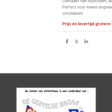
Gemaakt van duurzaam, kin
Perfect voor kleine engine
ontdekken!
Prijs en levertijd grotere
D
D
S
e
e
h
l
e
a
e
l
r
n
e