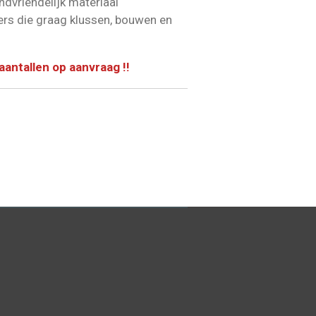
dvriendelijk materiaal
ers die graag klussen, bouwen en
 aantallen op aanvraag !!