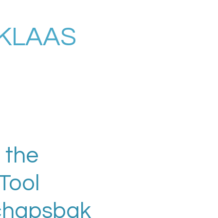
RKLAAS
 the
Tool
chapsbak