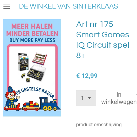
DE WINKEL VAN SINTERKLAAS
Ga
direct
naar
Art nr 175
de
Smart Games
hoofdinhoud
IQ Circuit spel
8+
€ 12,99
In
winkelwagen
product omschrijving