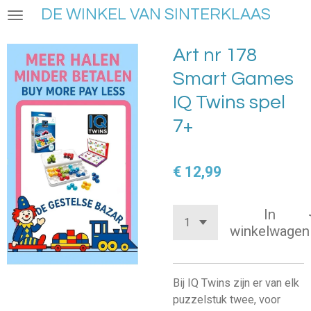
DE WINKEL VAN SINTERKLAAS
Ga
direct
naar
Art nr 178
de
Smart Games
hoofdinhoud
IQ Twins spel
7+
€ 12,99
In
winkelwagen
Bij IQ Twins zijn er van elk
puzzelstuk twee, voor