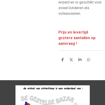
wizard en is geschikt voor
zowel kinderen als
volwassenen.
Prijs en levertijd
grotere aantallen op
aanvraag !
D
D
S
D
e
e
h
e
l
e
a
l
e
l
r
e
n
e
n