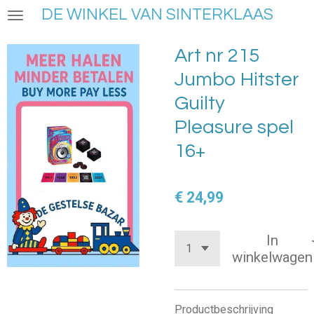
DE WINKEL VAN SINTERKLAAS
Ga
direct
naar
Art nr 215
de
Jumbo Hitster
hoofdinhoud
Guilty
Pleasure spel
16+
€ 24,99
In
winkelwagen
Productbeschrijving