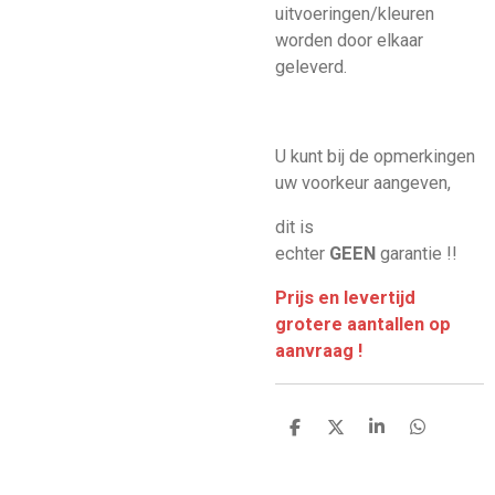
uitvoeringen/kleuren
worden door elkaar
geleverd.
U kunt bij de opmerkingen
uw voorkeur aangeven,
dit is
echter
GEEN
garantie !!
Prijs en levertijd
grotere aantallen op
aanvraag !
D
D
S
D
e
e
h
e
l
e
a
l
e
l
r
e