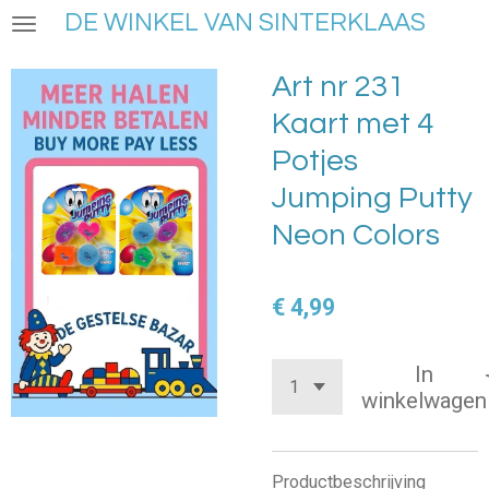
DE WINKEL VAN SINTERKLAAS
Ga
direct
naar
Art nr 231
de
Kaart met 4
hoofdinhoud
Potjes
Jumping Putty
Neon Colors
€ 4,99
In
winkelwagen
Productbeschrijving