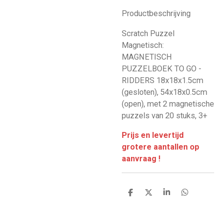
Productbeschrijving
Scratch Puzzel
Magnetisch:
MAGNETISCH
PUZZELBOEK TO GO -
RIDDERS 18x18x1.5cm
(gesloten), 54x18x0.5cm
(open), met 2 magnetische
puzzels van 20 stuks, 3+
Prijs en levertijd
grotere aantallen op
aanvraag !
D
D
S
D
e
e
h
e
l
e
a
l