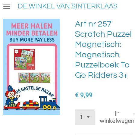
DE WINKEL VAN SINTERKLAAS
Ga
direct
naar
Art nr 257
de
Scratch Puzzel
hoofdinhoud
Magnetisch:
Magnetisch
Puzzelboek To
Go Ridders 3+
€ 9,99
In
winkelwagen