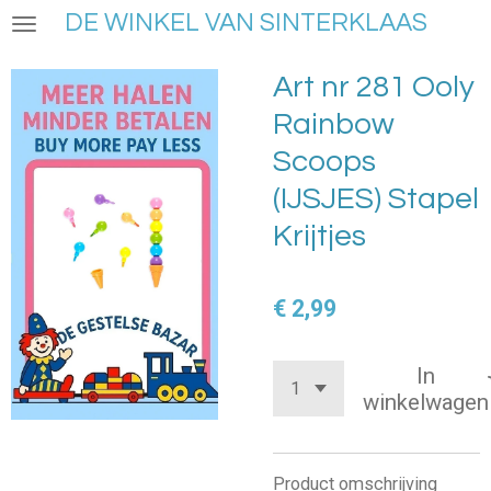
DE WINKEL VAN SINTERKLAAS
Ga
direct
naar
Art nr 281 Ooly
de
Rainbow
hoofdinhoud
Scoops
(IJSJES) Stapel
Krijtjes
€ 2,99
In
winkelwagen
Product omschrijving