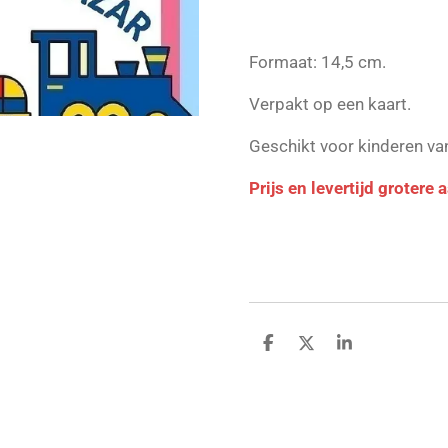
Formaat: 14,5 cm.
Verpakt op een kaart.
Geschikt voor kinderen v
Prijs en levertijd grotere
D
D
S
e
e
h
l
e
a
e
l
r
n
e