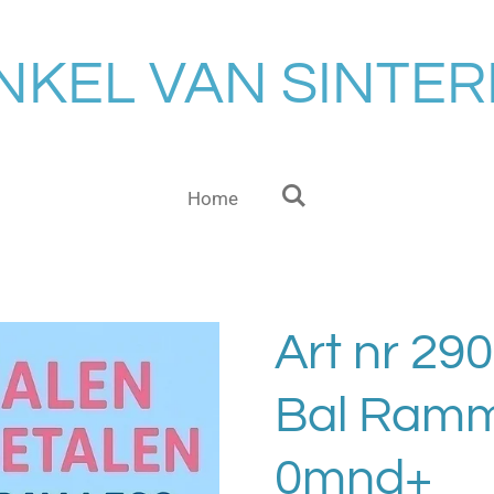
NKEL VAN SINTE
Home
Art nr 290
Bal Ramm
0mnd+