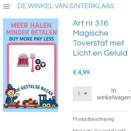
DE WINKEL VAN SINTERKLAAS
Ga
direct
naar
Art nr 316
de
Magische
hoofdinhoud
Toverstaf met
Licht en Geluid
€ 4,99
In
winkelwagen
Productbeschrijving