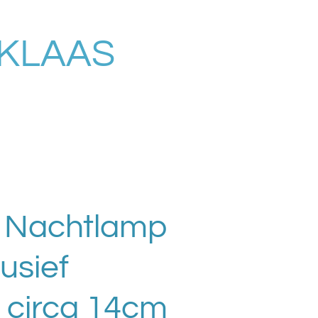
RKLAAS
5 Nachtlamp
usief
n circa 14cm