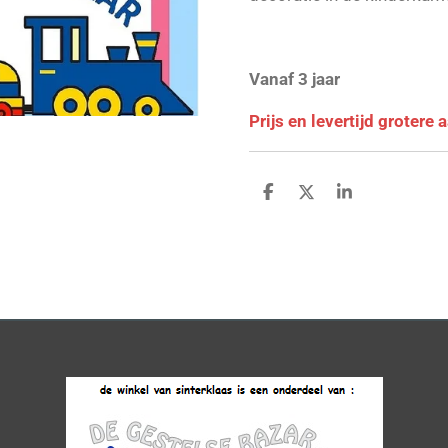
Vanaf 3 jaar
Prijs en levertijd grotere
D
D
S
e
e
h
l
e
a
e
l
r
n
e