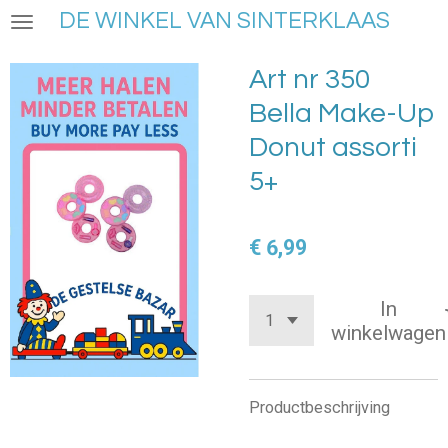
DE WINKEL VAN SINTERKLAAS
Ga
direct
naar
Art nr 350
de
Bella Make-Up
hoofdinhoud
Donut assorti
5+
€ 6,99
In
winkelwagen
Productbeschrijving