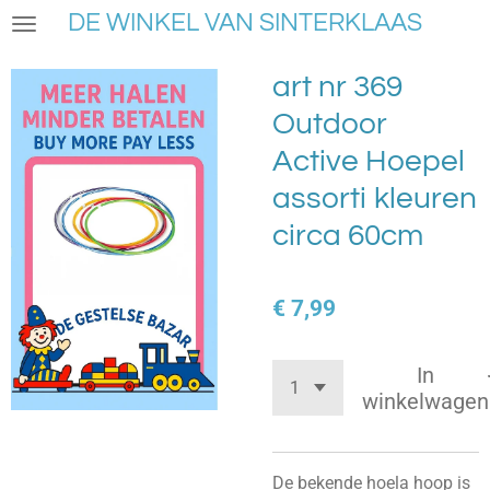
DE WINKEL VAN SINTERKLAAS
Ga
direct
naar
art nr 369
de
Outdoor
hoofdinhoud
Active Hoepel
assorti kleuren
circa 60cm
€ 7,99
In
winkelwagen
De bekende hoela hoop is