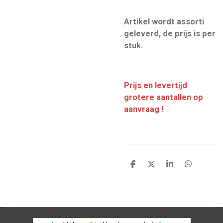
Artikel wordt assorti
geleverd, de prijs is per
stuk.
Prijs en levertijd
grotere aantallen op
aanvraag !
D
D
S
D
e
e
h
e
l
e
a
l
e
l
r
e
n
e
n