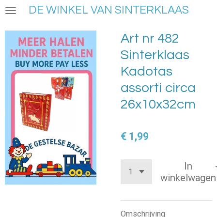
DE WINKEL VAN SINTERKLAAS
Ga
direct
naar
Art nr 482
de
Sinterklaas
hoofdinhoud
Kadotas
assorti circa
26x10x32cm
€ 1,99
In
winkelwagen
Omschrijving