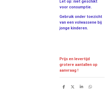
Let op: niet geschikt
voor consumptie.
Gebruik onder toezicht
van een volwassene bij
jonge kinderen.
Prijs en levertijd
grotere aantallen op
aanvraag !
D
D
S
D
e
e
h
e
l
e
a
l
e
l
r
e
n
e
n