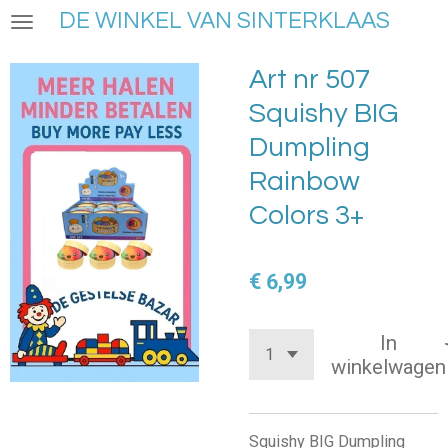
DE WINKEL VAN SINTERKLAAS
Ga
direct
naar
Art nr 507
de
Squishy BIG
hoofdinhoud
Dumpling
Rainbow
Colors 3+
€ 6,99
In
winkelwagen
Squishy BIG Dumpling