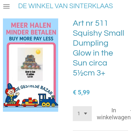
DE WINKEL VAN SINTERKLAAS
Ga
direct
naar
Art nr 511
de
Squishy Small
hoofdinhoud
Dumpling
Glow in the
Sun circa
5½cm 3+
€ 5,99
In
winkelwagen