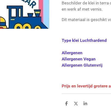
Beschilder de klei in terra
en werk af met vernis.
Dit materiaal is geschikt vo
Type klei Luchthardend
Allergenen
Allergenen Vegan
Allergenen Glutenvrij
Prijs en levertijd grotere
D
D
S
e
e
h