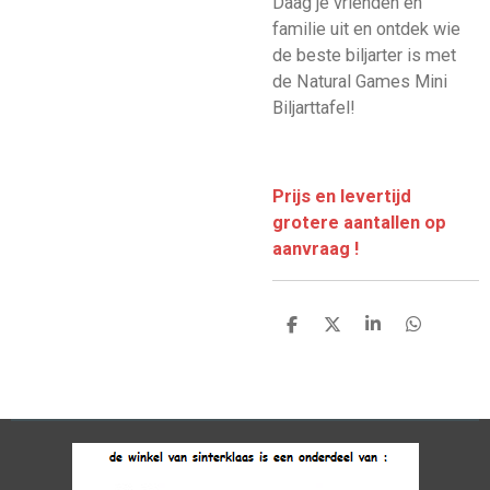
Daag je vrienden en
familie uit en ontdek wie
de beste biljarter is met
de Natural Games Mini
Biljarttafel!
Prijs en levertijd
grotere aantallen op
aanvraag !
D
D
S
D
e
e
h
e
l
e
a
l
e
l
r
e
n
e
n