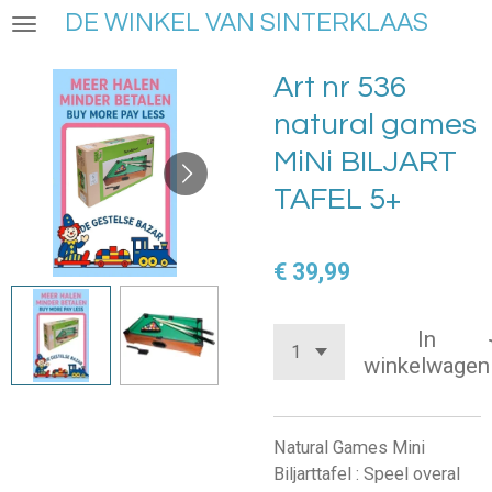
DE WINKEL VAN SINTERKLAAS
Ga
direct
naar
Art nr 536
de
natural games
hoofdinhoud
MiNi BILJART
TAFEL 5+
€ 39,99
In
winkelwagen
Natural Games Mini
Biljarttafel : Speel overal