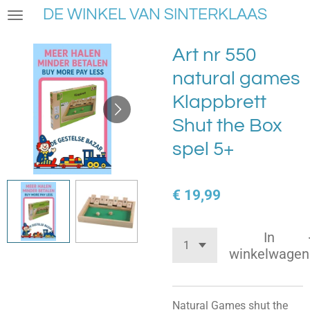
DE WINKEL VAN SINTERKLAAS
Ga
direct
naar
Art nr 550
de
natural games
hoofdinhoud
Klappbrett
Shut the Box
spel 5+
€ 19,99
In
winkelwagen
Natural Games shut the