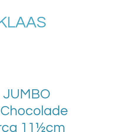
RKLAAS
75 JUMBO
 Chocolade
irca 11½cm