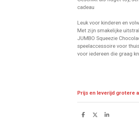
cadeau
Leuk voor kinderen en vo
Met zijn smakelijke uitstra
JUMBO Squeezie Chocolad
speelaccessoire voor thui
voor iedereen die graag kni
Prijs en leverijd grotere 
D
D
S
e
e
h
l
e
a
e
l
r
n
e