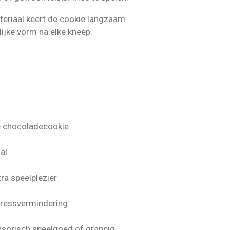
teriaal keert de cookie langzaam
lijke vorm na elke kneep.
he chocoladecookie
al
tra speelplezier
stressvermindering
ensorisch speelgoed of grappig