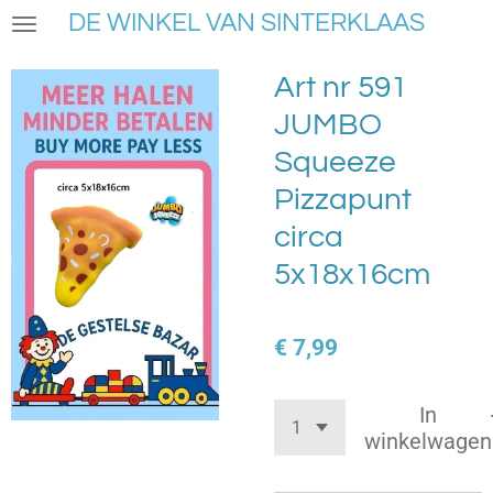
DE WINKEL VAN SINTERKLAAS
Ga
direct
naar
Art nr 591
de
JUMBO
hoofdinhoud
Squeeze
Pizzapunt
circa
5x18x16cm
€ 7,99
In
winkelwagen