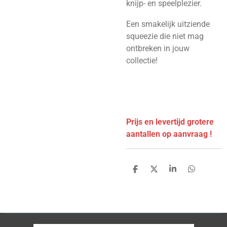
knijp- en speelplezier.
Een smakelijk uitziende
squeezie die niet mag
ontbreken in jouw
collectie!
Prijs en levertijd grotere
aantallen op aanvraag !
D
D
S
D
e
e
h
e
l
e
a
l
e
l
r
e
n
e
n