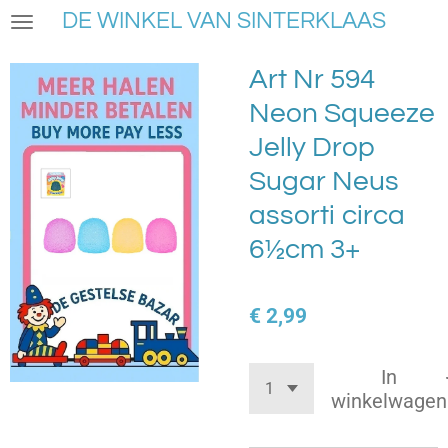
DE WINKEL VAN SINTERKLAAS
Ga
direct
naar
Art Nr 594
de
Neon Squeeze
hoofdinhoud
Jelly Drop
Sugar Neus
assorti circa
6½cm 3+
€ 2,99
In
winkelwagen