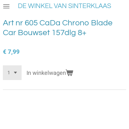
DE WINKEL VAN SINTERKLAAS
Ga
direct
naar
Art nr 605 CaDa Chrono Blade
de
Car Bouwset 157dlg 8+
hoofdinhoud
€ 7,99
In winkelwagen