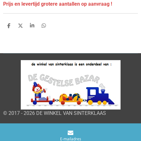
Prijs en levertijd grotere aantallen op aanvraag !
D
D
S
D
e
e
h
e
l
e
a
l
e
l
r
e
n
e
n
© 2017 - 2026 DE WINKEL VAN SINTERKLAAS
E-mailadres